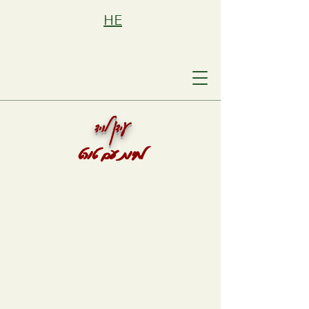
HE
עידן לויד
לחיות עם טורט