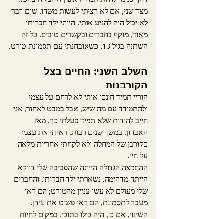
דחף פנימי להיות תמיד ראשון ולהצליח בהכל. 
מצד שני, אם לא רציתי לעשות משהו, שום דבר 
לא יכול היה להניע אותי. הייתי ילד חברותי 
מאוד, מוקף בחברים ובקשרים טובים. כל זה 
השתנה בגיל 13, כשאובחנתי עם תסמונת טורט.
השלב השני: החיים בצל 
הקורבנות
הוריי תמיד חינכו אותי לא לרחם על עצמי 
ולהתמודד עם מה שיש, אבל במבט לאחור, אני 
חייב להודות שלא תמיד פעלתי כך. מאז 
האבחון, במשך שנים רבות, ראיתי את עצמי 
כקורבן של המחלה ולא לקחתי אחריות מלאה 
על חיי.
ההחמצה הגדולה הייתה שהסביבה שלי דווקא 
הייתה מדהימה. נשארתי ילד חברותי, והחברים 
שלי מעולם לא עשו עניין מהטורט; הם ראו 
מעבר לתסמונת, הם ראו פשוט את עידן. 
השינוי, אם כן, היה כולו בתוכי. במקום לחיות 