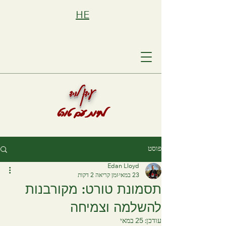
HE
עידן לויד
לחיות עם טורט
פוסט
Edan Lloyd
23 במאי
זמן קריאה 2 דקות
תסמונת טורט: מקורבנות
להשלמה וצמיחה
עודכן:
25 במאי