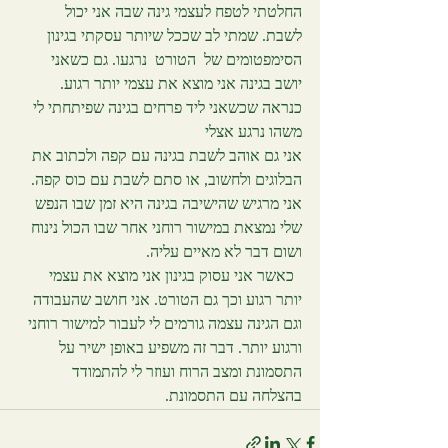
החלטתי לטפח לעצמי גינה שבה אני יכול  
לשבת. שמתי לב שככל שיותר עסקתי בגינון 
הסימפטומים של  הטורט  נרגעו. גם כשאני 
יושב בגינה אני מוצא את עצמי יותר רגוע. 
כנראה שכשאני ליד פרחים בגינה שפיתחתי לי 
משהו נרגע אצלי 
אני גם אוהב לשבת בגינה עם קפה ולכתוב את 
הבלוגים ולחשוב, או סתם לשבת עם כוס קפה. 
אני מרגיש שהישיבה בגינה היא זמן שבו הנפש 
שלי נמצאת במישור רוחני אחר שבו הכול נינוח 
ושום דבר לא מאיים עליה. 
  כאשר אני עסוק בגינון אני מוצא את עצמי 
יותר רגוע וכך גם הטורט. אני חושב שהעבודה 
וגם הגינה עצמה גורמים לי לעבור למישור רוחני 
ורגוע יותר. דבר זה משפיע באופן ישיר על 
התסמונת ומצב הרוח ועוזר לי להתמודד 
בהצלחה עם התסמונת.